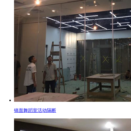
镜面舞蹈室活动隔断